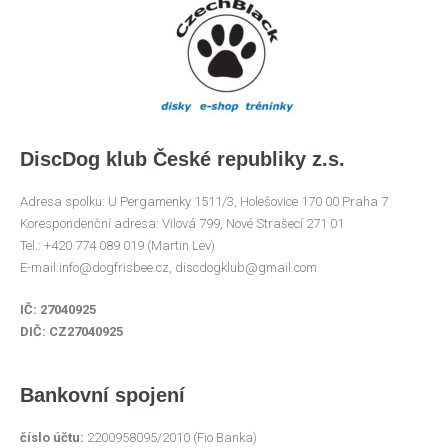
DiscDog klub České republiky z.s.
Adresa spolku: U Pergamenky 1511/3, Holešovice 170 00 Praha 7
Korespondenční adresa: Vilová 799, Nové Strašecí 271 01
Tel.: +420 774 089 019 (Martin Lev)
E-mail:info@dogfrisbee.cz, discdogklub@gmail.com
IČ: 27040925
DIČ: CZ27040925
Bankovní spojení
číslo účtu:
2200958095/2010 (Fio Banka)